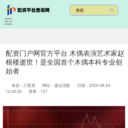
配资门户网官方平台 木偶表演艺术家赵
根楼逝世！是全国首个木偶本科专业创
始者
来源：汇配资
网站：盛达优配
日期：2025-08-24
12:26:32
查看：127