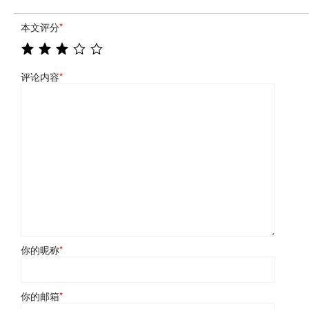
本文评分
*
评论内容
*
你的昵称
*
你的邮箱
*