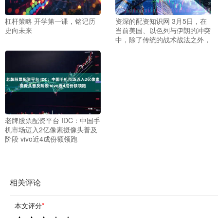
杠杆策略 开学第一课，铭记历
资深的配资知识网 3月5日，在
史向未来
当前美国、以色列与伊朗的冲突
中，除了传统的战术战法之外，
老牌股票配资平台 IDC：中国手
机市场迈入2亿像素摄像头普及
阶段 vivo近4成份额领跑
相关评论
本文评分
*