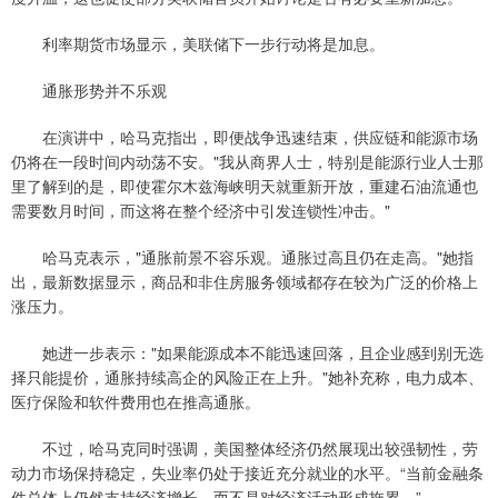
利率期货市场显示，美联储下一步行动将是加息。
通胀形势并不乐观
在演讲中，哈马克指出，即便战争迅速结束，供应链和能源市场
仍将在一段时间内动荡不安。"我从商界人士，特别是能源行业人士那
里了解到的是，即使霍尔木兹海峡明天就重新开放，重建石油流通也
需要数月时间，而这将在整个经济中引发连锁性冲击。"
哈马克表示，"通胀前景不容乐观。通胀过高且仍在走高。"她指
出，最新数据显示，商品和非住房服务领域都存在较为广泛的价格上
涨压力。
她进一步表示："如果能源成本不能迅速回落，且企业感到别无选
择只能提价，通胀持续高企的风险正在上升。"她补充称，电力成本、
医疗保险和软件费用也在推高通胀。
不过，哈马克同时强调，美国整体经济仍然展现出较强韧性，劳
动力市场保持稳定，失业率仍处于接近充分就业的水平。“当前金融条
件总体上仍然支持经济增长，而不是对经济活动形成拖累。”