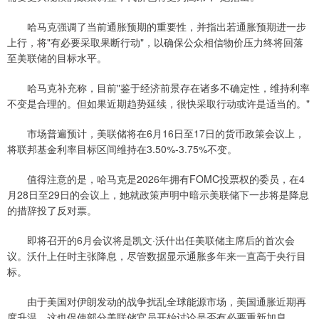
哈马克强调了当前通胀预期的重要性，并指出若通胀预期进一步
上行，将"有必要采取果断行动"，以确保公众相信物价压力终将回落
至美联储的目标水平。
哈马克补充称，目前"鉴于经济前景存在诸多不确定性，维持利率
不变是合理的。但如果近期趋势延续，很快采取行动或许是适当的。"
市场普遍预计，美联储将在6月16日至17日的货币政策会议上，
将联邦基金利率目标区间维持在3.50%-3.75%不变。
值得注意的是，哈马克是2026年拥有FOMC投票权的委员，在4
月28日至29日的会议上，她就政策声明中暗示美联储下一步将是降息
的措辞投了反对票。
即将召开的6月会议将是凯文·沃什出任美联储主席后的首次会
议。沃什上任时主张降息，尽管数据显示通胀多年来一直高于央行目
标。
由于美国对伊朗发动的战争扰乱全球能源市场，美国通胀近期再
度升温，这也促使部分美联储官员开始讨论是否有必要重新加息。