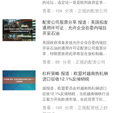
的论坛，该定论一直是联邦政府监管温
室气体的法律依据。此举标志着美国迄
查看：
104
分类：
正规的配资公司
今为止影响最深远的气....
配资公司股票分享 报道：美国拟发
通用许可证，允许企业在委内瑞拉
开采石油
美国政府准备发放允许企业在委内瑞拉
开采石油的通用许可证配资公司股票分
享，特朗普政府此举将旨在放松制裁并
重振委内瑞拉长期低迷的能源产业。彭
查看：
89
分类：
正规的配资公司
博援引知情人士报道称，美....
杠杆策略 报道：欧盟对越南热轧钢
进口征收12.1%反倾销税
据报道，欧盟委员会对越南热轧钢进口
征收12.1%反倾销税，当前越南钢铁行业
正着力开拓欧洲市场，在此背景下杠杆
策略，欧盟委员会出台了上述征税措
查看：
145
分类：
正规配资线上炒
施。 据悉，该决议豁....